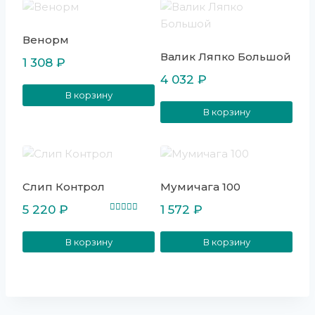
Венорм
Валик Ляпко Большой
1 308
₽
4 032
₽
В корзину
В корзину
Слип Контрол
Мумичага 100
5 220
₽
1 572
₽
Оценка
5.00
из 5
В корзину
В корзину