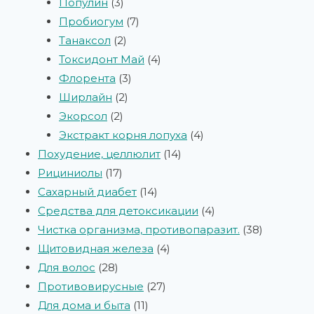
Популин
3
Пробиогум
7
Танаксол
2
Токсидонт Май
4
Флорента
3
Ширлайн
2
Экорсол
2
Экстракт корня лопуха
4
Похудение, целлюлит
14
Рициниолы
17
Сахарный диабет
14
Средства для детоксикации
4
Чистка организма, противопаразит.
38
Щитовидная железа
4
Для волос
28
Противовирусные
27
Для дома и быта
11