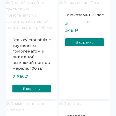
Глюкозамин-Плас
3
Оценка
348
₽
5.00
из 5
Гель «Victoriaful» с
В корзину
трутневым
гомогенатом и
липидной
вытяжкой пантов
марала, 100 мл
2 616
₽
В корзину
Готу Кола