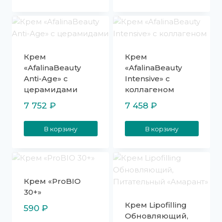
Крем
Крем
«AfalinaBeauty
«AfalinaBeauty
Anti-Age» с
Intensive» с
церамидами
коллагеном
7 752
₽
7 458
₽
В корзину
В корзину
Крем «ProBIO
30+»
Крем Lipofilling
590
₽
Обновляющий,