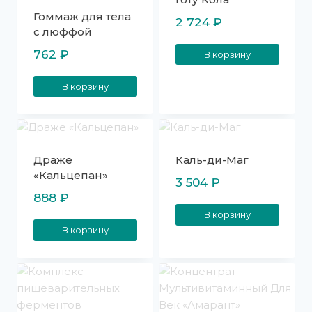
Гоммаж для тела
2 724
₽
с люффой
762
₽
В корзину
В корзину
Драже
Каль-ди-Маг
«Кальцепан»
3 504
₽
888
₽
В корзину
В корзину