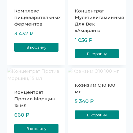
Комплекс
Концентрат
пищеварительных
Мультивитаминный
ферментов
Для Век
«Амарант»
3 432
₽
1 056
₽
В корзину
В корзину
Коэнзим Q10 100
мг
Концентрат
Против Морщин,
5 340
₽
15 мл
660
₽
В корзину
В корзину