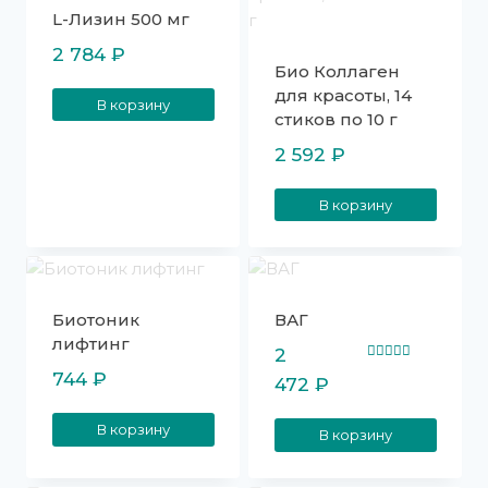
L-Лизин 500 мг
2 784
₽
Био Коллаген
для красоты, 14
В корзину
стиков по 10 г
2 592
₽
В корзину
Биотоник
ВАГ
лифтинг
2
Оценка
744
₽
472
₽
5.00
из 5
В корзину
В корзину