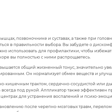
ышцах, позвоночнике и суставах, а также при головн
иться в правильности выбора. Вы забудете о дискомф
но использовать для профилактики, чтобы избежат
скоре вы полностью с ними распрощаетесь.
ышается общий жизненный тонус, значительно увел
ированным. Он нормализует обмен веществ и улучш
чно-кишечным трактом, сердечно-сосудистой или д
 всегда под рукой. Аппликатор также эффективен п
 центрах для устранения воспалений и психо-эмоци
ановлению после черепно-мозговых травм, перелом