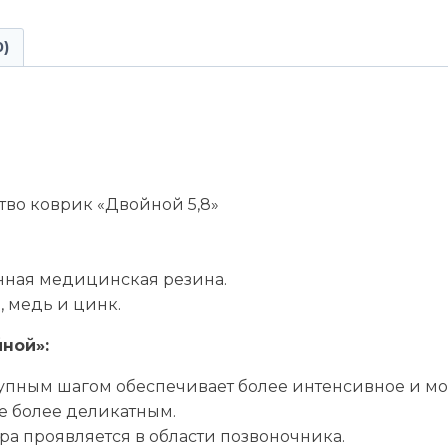
0)
во коврик «Двойной 5,8»
ная медицинская резина.
, медь и цинк.
ной»:
упным шагом обеспечивает более интенсивное и мощ
е более деликатным.
а проявляется в области позвоночника.