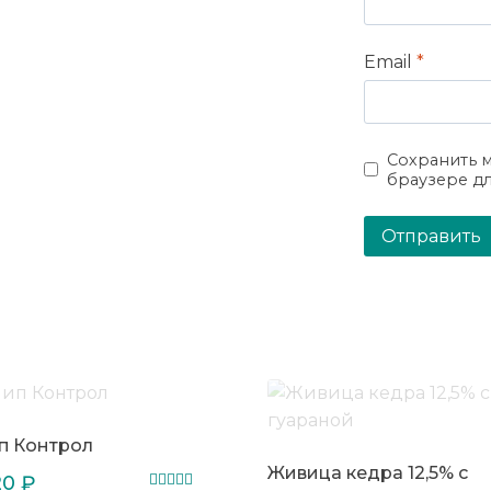
Email
*
Сохранить м
браузере д
п Контрол
Живица кедра 12,5% с
20
₽