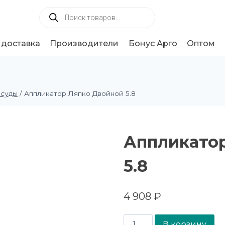
 доставка
Производители
Бонус Арго
Оптом
осуды
/
Аппликатор Ляпко Двойной 5.8
Аппликато
5.8
4 908
₽
В корзину