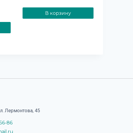
Оценка
5.00
из 5
В корзину
ул. Лермонтова, 45
-56-86
ail.ru