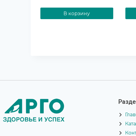
Оценка
5.00
из 5
В корзину
Разд
Гла
Кат
Кон