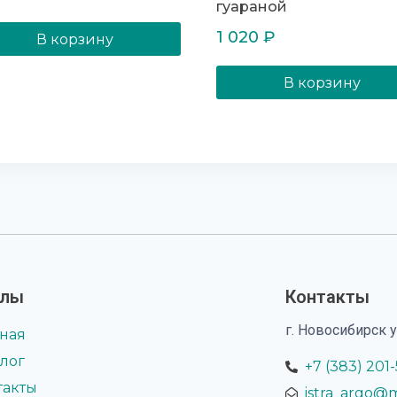
гуараной
Оценка
5.00
из 5
1 020
₽
В корзину
В корзину
елы
Контакты
г. Новосибирск 
вная
алог
+7 (383) 201
такты
istra_argo@m