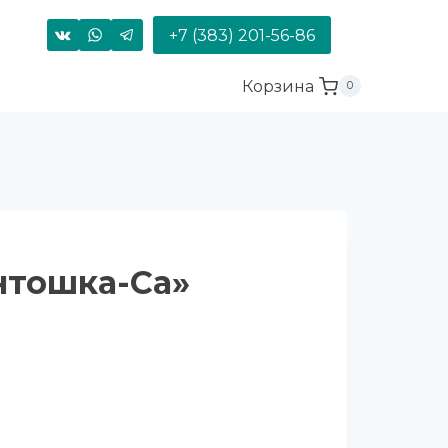
+7 (383) 201-56-86
Корзина
0
нтошка-Ca»