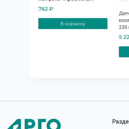
762
₽
Дет
кол
В корзину
235
5 2
Разд