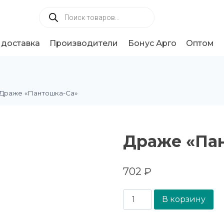
 доставка
Производители
Бонус Арго
Оптом
Драже «Пантошка-Ca»
Драже «Па
702
₽
В корзину