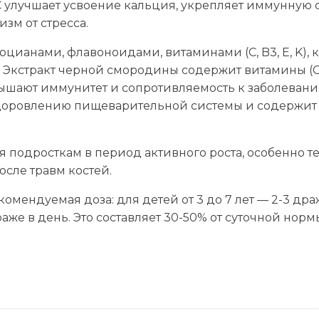
C улучшает усвоение кальция, укрепляет иммунную 
зм от стресса.
тоцианами, флавоноидами, витаминами (C, B3, E, K),
Экстракт черной смородины содержит витамины (C, B
ышают иммунитет и сопротивляемость к заболевани
здоровлению пищеварительной системы и содержит
подросткам в период активного роста, особенно тем
сле травм костей.
омендуемая доза: для детей от 3 до 7 лет — 2-3 драже
драже в день. Это составляет 30-50% от суточной нор