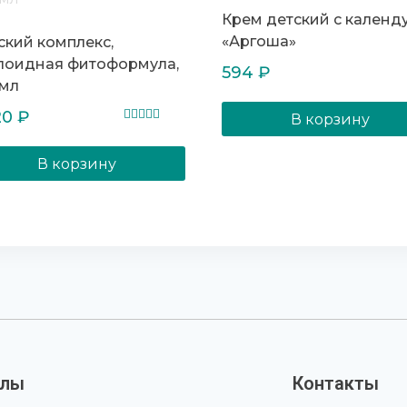
Крем детский с календ
«Аргоша»
ский комплекс,
лоидная фитоформула,
594
₽
 мл
20
₽
В корзину
Оценка
4.50
из 5
В корзину
елы
Контакты