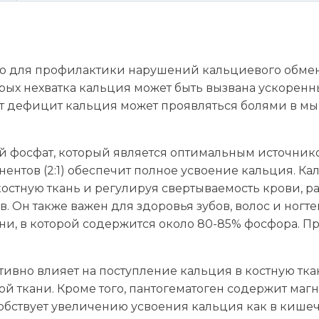
о для профилактики нарушений кальциевого обмена
торых нехватка кальция может быть вызвана ускорен
лет дефицит кальция может проявляться болями в 
ий фосфат, который является оптимальным источник
ентов (2:1) обеспечит полное усвоение кальция. К
стную ткань и регулируя свертываемость крови, ра
в. Он также важен для здоровья зубов, волос и ног
и, в которой содержится около 80-85% фосфора. П
тивно влияет на поступление кальция в костную тка
ой ткани. Кроме того, пантогематоген содержит ма
обствует увеличению усвоения кальция как в кишеч