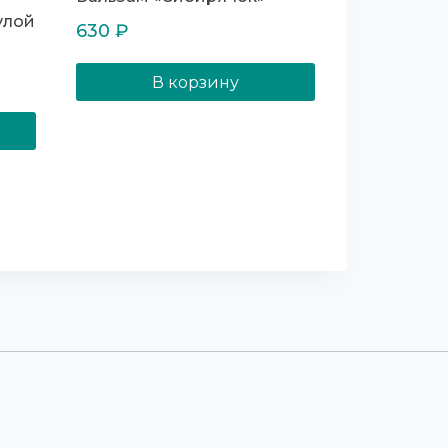
улой
630
₽
В корзину