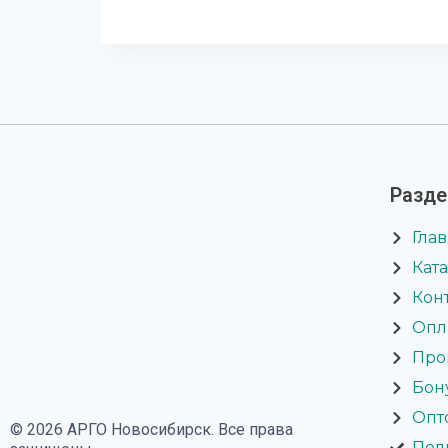
Разд
Гла
Кат
Кон
Опл
Про
Бон
Опт
© 2026 АРГО Новосибирск. Все права
Пол