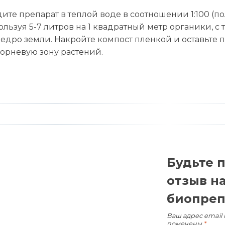
ите препарат в теплой воде в соотношении 1:100 (по
льзуя 5-7 литров на 1 квадратный метр органики, с
дро земли. Накройте компост пленкой и оставьте пр
корневую зону растений.
Будьте 
отзыв н
биопреп
Ваш адрес email 
помечены
*