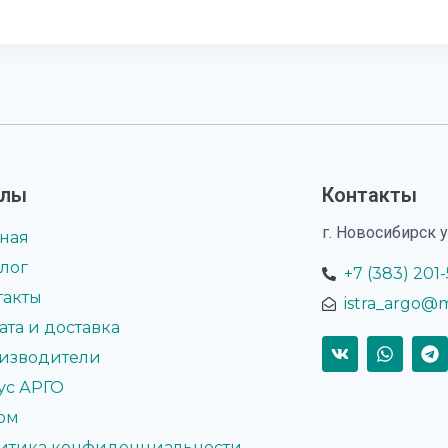
елы
Контакты
г. Новосибирск 
вная
алог
+7 (383) 201
такты
istra_argo@m
ата и доставка
изводители
ус АРГО
ом
итика конфиденциальности