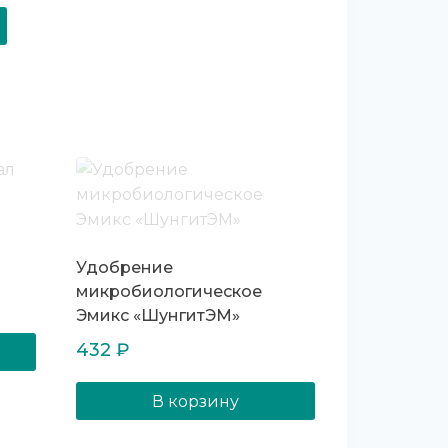
Удобрение
микробиологическое
Эмикс «ШунгитЭМ»
432
₽
В корзину