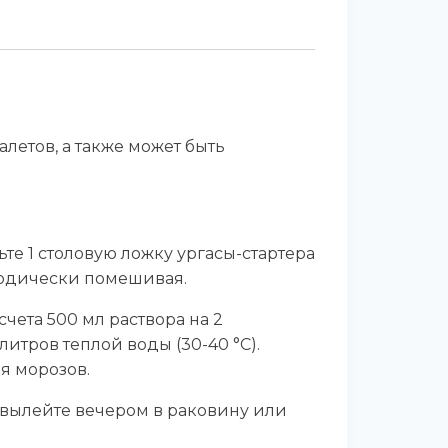
летов, а также может быть
ьте 1 столовую ложку ургасы-стартера
риодически помешивая.
счета 500 мл раствора на 2
итров теплой воды (30-40 °C).
я морозов.
 вылейте вечером в раковину или