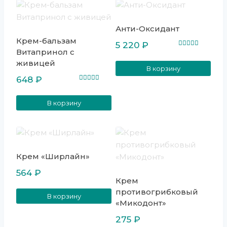
Анти-Оксидант
Крем-бальзам
5 220
₽
Витапринол с
Оценка
5.00
живицей
из 5
В корзину
648
₽
Оценка
5.00
из 5
В корзину
Крем «Ширлайн»
564
₽
Крем
противогрибковый
В корзину
«Микодонт»
275
₽