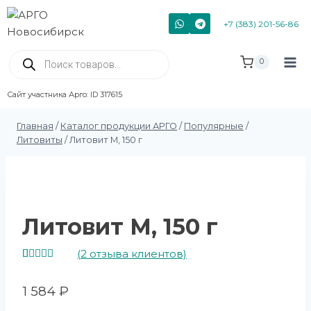
+7 (383) 201-56-86
0
Сайт участника Арго: ID 317615
Главная
/
Каталог продукции АРГО
/
Популярные
/
Литовиты
/
Литовит М, 150 г
Литовит М, 150 г
(
2
отзыва клиентов)
Рейтинг
2
5.00
из 5
1 584
₽
на основе
опроса
пользователей