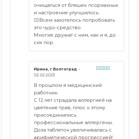
очищаться от бляшек псориазных
и настроение улучшилось.
🙆‍♀️Всем захотелось попробовать
это чудо-средство.
Многие дружат с ним, как и я, до
сих пор.
Ирина, г.Волгоград
–
02.02.2023
Оценка
5
из 5
В прошлом я медицинский
работник.
С 12 лет страдала аллергией на
цветение трав, плюс к этому
присоединились
профессиональные аллергены.
Доза таблеток увеличивалась с
арифметической прогрессией!