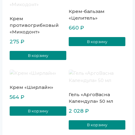
Крем-бальзам
«Целитель»
Крем
противогрибковый
660
₽
«Микодонт»
275
₽
В корзину
В корзину
Крем «Ширлайн»
Гель «АргоВасна
564
₽
Календула» 50 мл
2 028
₽
В корзину
В корзину