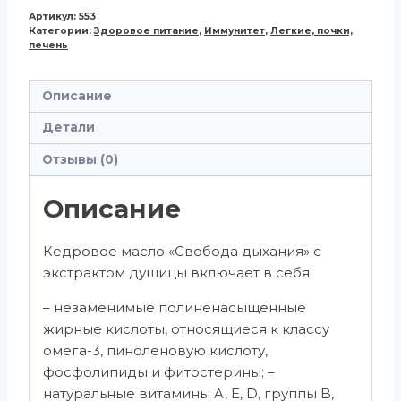
Артикул:
553
Категории:
Здоровое питание
,
Иммунитет
,
Легкие, почки,
печень
Описание
Детали
Отзывы (0)
Описание
Кедровое масло «Свобода дыхания» с
экстрактом душицы включает в себя:
– незаменимые полиненасыщенные
жирные кислоты, относящиеся к классу
омега-3, пиноленовую кислоту,
фосфолипиды и фитостерины; –
натуральные витамины A, E, D, группы B,