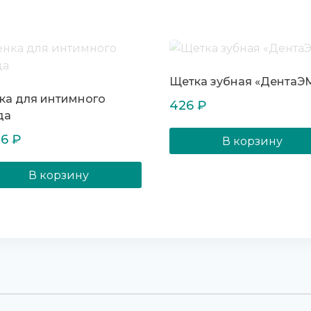
Щетка зубная «ДентаЭ
ка для интимного
426
₽
да
36
₽
В корзину
В корзину