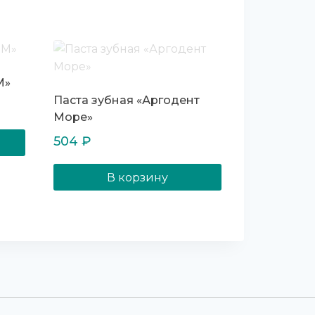
М»
Паста зубная «Аргодент
Море»
504
₽
В корзину