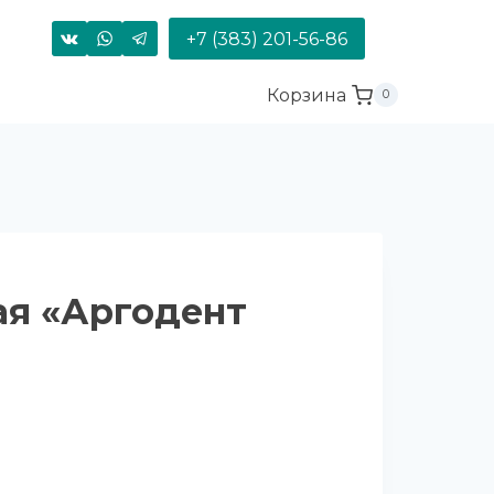
+7 (383) 201-56-86
Корзина
0
ая «Аргодент