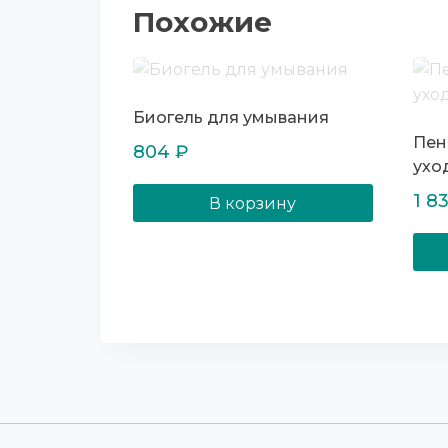
Похожие
Биогель для умывания
Пен
804
₽
ухо
1 8
В корзину