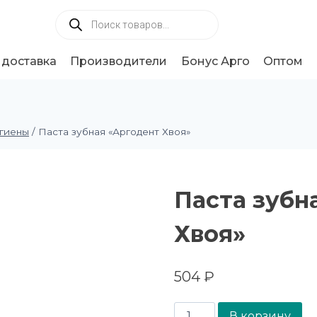
 доставка
Производители
Бонус Арго
Оптом
игиены
/
Паста зубная «Аргодент Хвоя»
Паста зубн
Хвоя»
504
₽
В корзину