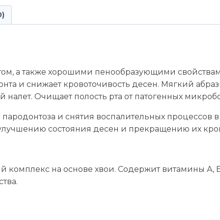
0)
том, а также хорошими пенообразующими свойствам
онта и снижает кровоточивость десен. Мягкий абра
 налет. Очищает полость рта от патогенных микробо
 пародонтоза и снятия воспалительных процессов в
т улучшению состояния десен и прекращению их кро
комплекс на основе хвои. Содержит витамины А, Е,
тва.