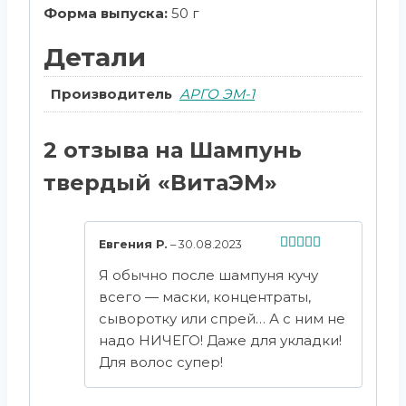
Форма выпуска:
50 г
Детали
Производитель
АРГО ЭМ-1
2 отзыва на
Шампунь
твердый «ВитаЭМ»
Евгения Р.
–
30.08.2023
Оценка
5
Я обычно после шампуня кучу
из 5
всего — маски, концентраты,
сыворотку или спрей… А с ним не
надо НИЧЕГО! Даже для укладки!
Для волос супер!