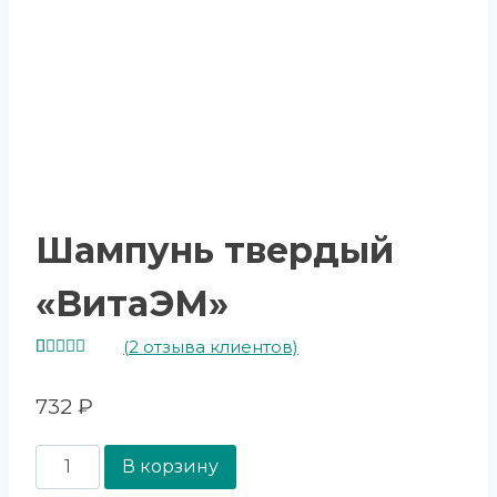
Шампунь твердый
«ВитаЭМ»
(
2
отзыва клиентов)
Рейтинг
2
5.00
из 5
732
₽
на основе
опроса
пользователей
В корзину