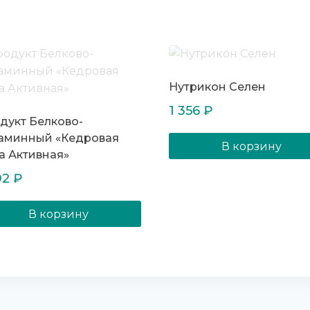
Нутрикон Селен
1 356
₽
дукт Белково-
аминный «Кедровая
В корзину
а Активная»
92
₽
В корзину