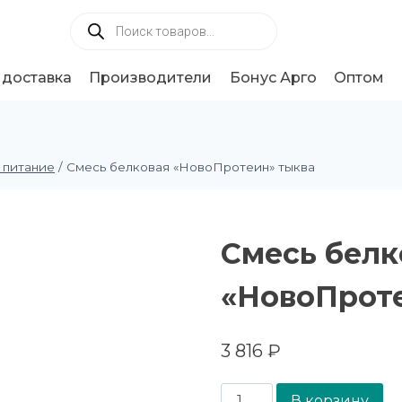
 доставка
Производители
Бонус Арго
Оптом
 питание
/
Смесь белковая «НовоПротеин» тыква
Смесь белк
«НовоПрот
3 816
₽
В корзину