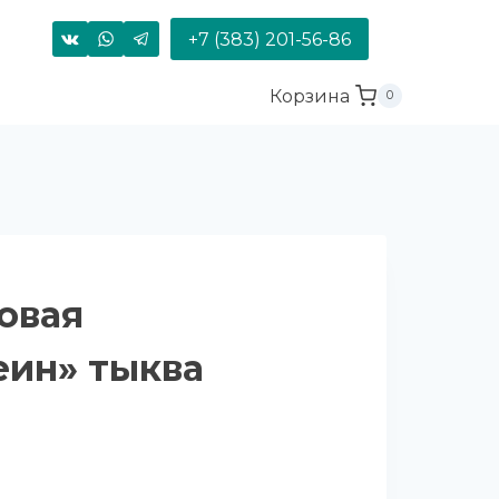
+7 (383) 201-56-86
Корзина
0
овая
еин» тыква