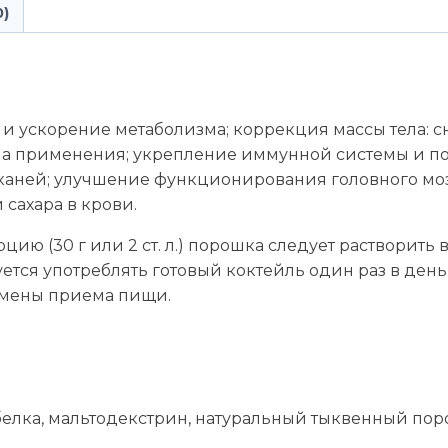
0)
и ускорение метаболизма; коррекция массы тела: 
ма применения; укрепление иммунной системы и п
каней; улучшение функционирования головного моз
сахара в крови.
рцию (30 г или 2 ст. л.) порошка следует растворит
ется употреблять готовый коктейль один раз в ден
замены приема пищи.
елка, мальтодекстрин, натуральный тыквенный поро