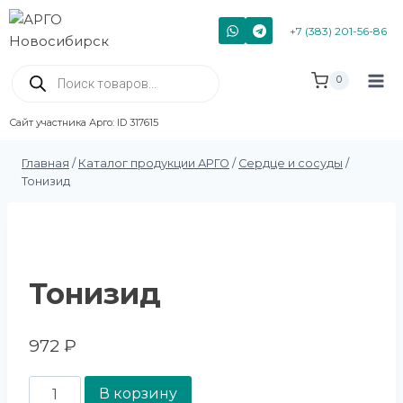
+7 (383) 201-56-86
0
Сайт участника Арго: ID 317615
Главная
/
Каталог продукции АРГО
/
Сердце и сосуды
/
Тонизид
Тонизид
972
₽
В корзину