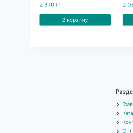
2 370
₽
2 0
В корзину
Разд
Гла
Кат
Кон
Опл