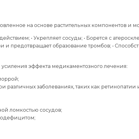
овленное на основе растительных компонентов и м
ействием; • Укрепляет сосуды; • Борется с атероскл
ови и предотвращает образование тромбов; • Способ
 усиления эффекта медикаментозного лечения:
моррой;
различных заболеваниях, таких как ретинопатии и
ной ломкостью сосудов;
ододефицитом;