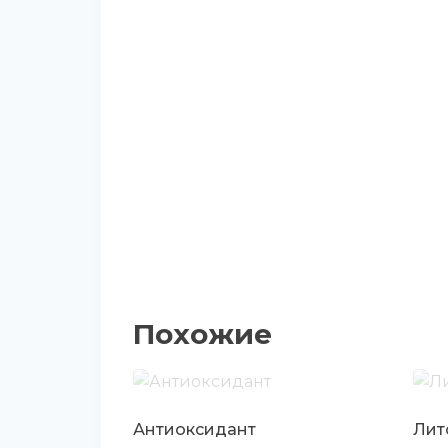
Похожие
Антиоксидант
Лито