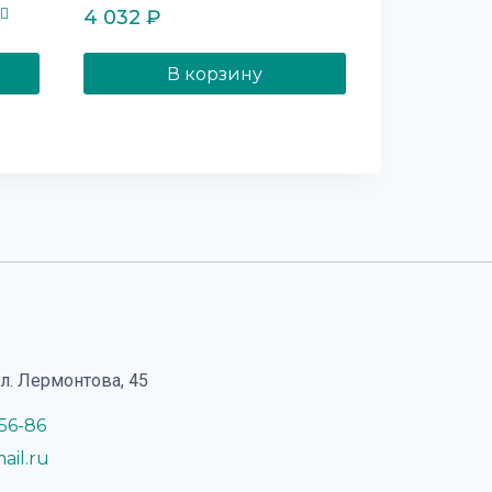
4 032
₽
ка
В корзину
ул. Лермонтова, 45
-56-86
ail.ru