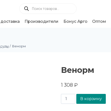
 доставка
Производители
Бонус Арго
Оптом
осуды
/
Венорм
Венорм
1 308
₽
В корзину