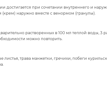
и достигается при сочетании внутреннего и нару
 (крем) наружно вместе с венормом (гранулы).
предварительно растворенных в 100 мл теплой воды, 3
еобходимости можно повторить.
е листья, трава манжетки, гречихи, побеги курильс
а.