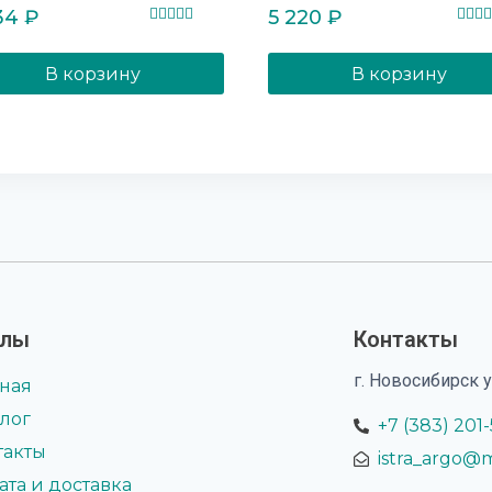
34
₽
5 220
₽
Оценка
Оцен
5.00
5.00
из 5
из 5
В корзину
В корзину
елы
Контакты
г. Новосибирск 
вная
алог
+7 (383) 201
такты
istra_argo@m
ата и доставка