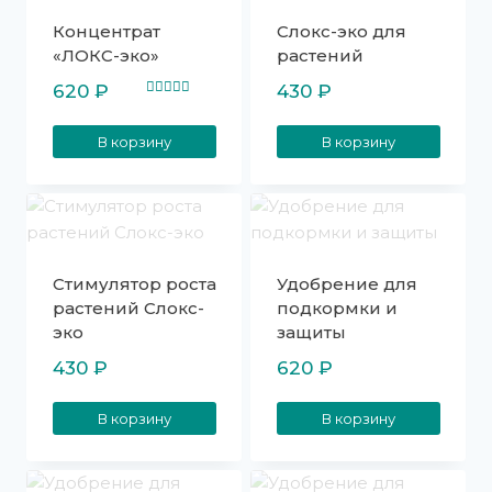
Концентрат
Слокс-эко для
«ЛОКС-эко»
растений
620
₽
430
₽
Оценка
5.00
из 5
В корзину
В корзину
Стимулятор роста
Удобрение для
растений Слокс-
подкормки и
эко
защиты
430
₽
620
₽
В корзину
В корзину