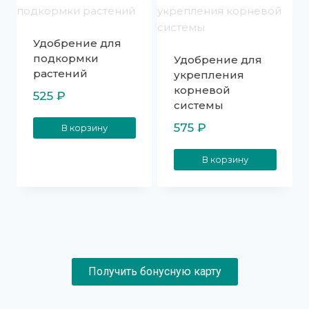
Удобрение для
подкормки
Удобрение для
растений
укрепления
корневой
525
₽
системы
575
₽
В корзину
В корзину
Получить бонусную карту