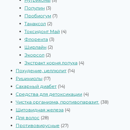
Нутриконы
5
Популин
3
Пробиогум
7
Танаксол
2
Токсидонт Май
4
Флорента
3
Ширлайн
2
Экорсол
2
Экстракт корня лопуха
4
Похудение, целлюлит
14
Рициниолы
17
Сахарный диабет
14
Средства для детоксикации
4
Чистка организма, противопаразит.
38
Щитовидная железа
4
Для волос
28
Противовирусные
27