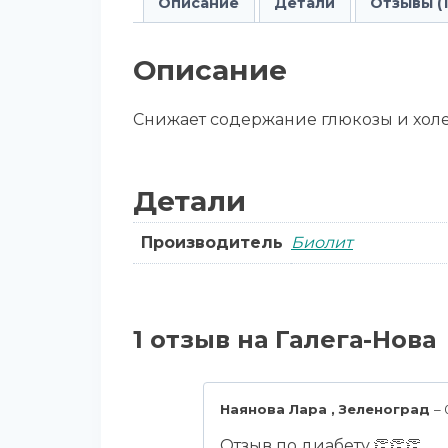
Описание
Детали
Отзывы (1
Описание
Снижает содержание глюкозы и холе
Детали
Производитель
Биолит
1 отзыв на
Галега-Нова
Наянова Лара , Зеленоград
–
Отзыв по диабету.👏👏👏