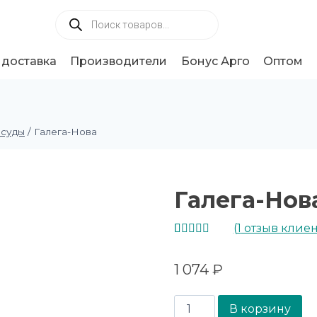
 доставка
Производители
Бонус Арго
Оптом
осуды
/
Галега-Нова
Галега-Нов
(
1
отзыв клиен
Рейтинг
1
5.00
из 5 на
1 074
₽
основе
опроса
пользователя
В корзину