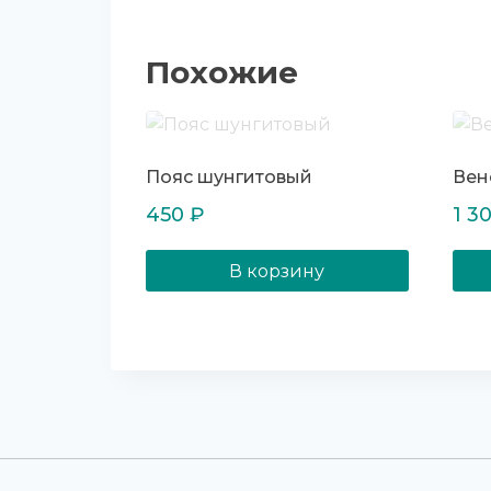
Похожие
Пояс шунгитовый
Вен
450
₽
1 3
В корзину