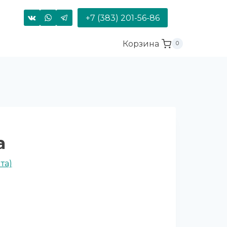
+7 (383) 201-56-86
Корзина
0
а
та)