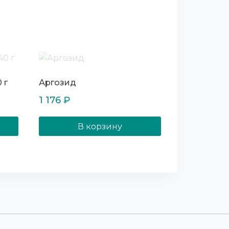
 г
Аргозид
1 176
₽
В корзину