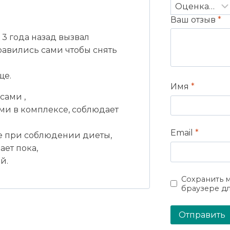
Ваш отзыв
*
 3 года назад вызвал
авились сами чтобы снять
ще.
Имя
*
сами ,
ми в комплексе, соблюдает
Email
*
ме при соблюдении диеты,
ет пока,
й.
Сохранить м
браузере д