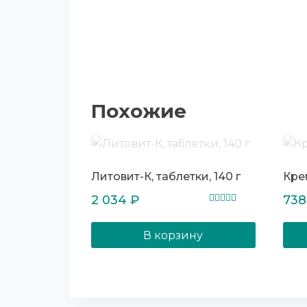
Похожие
Литовит-К, таблетки, 140 г
Кре
2 034
₽
73
Оценка
5.00
из 5
В корзину