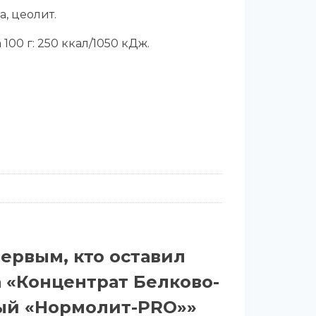
, цеолит.
100 г: 250 ккал/1050 кДж.
первым, кто оставил
а «Концентрат Белково-
й «Нормолит-PRO»»