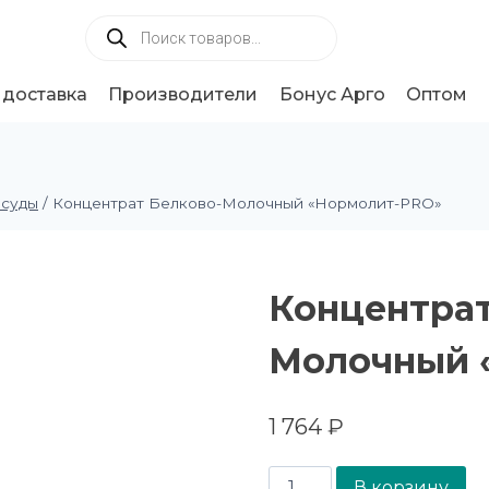
 доставка
Производители
Бонус Арго
Оптом
осуды
/
Концентрат Белково-Молочный «Нормолит-PRO»
Концентрат
Молочный 
1 764
₽
В корзину