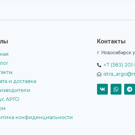
елы
Контакты
г. Новосибирск 
вная
алог
+7 (383) 201
такты
istra_argo@m
ата и доставка
изводители
ус АРГО
ом
итика конфиденциальности