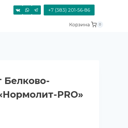
+7 (383) 201-56-86
Корзина
0
 Белково-
«Нормолит-PRO»