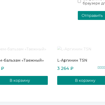
браузере д
м-бальзам «Таежный»
L-Аргинин TSN
8
₽
3 264
₽
Оцен
5.00
из 5
В корзину
В корзину