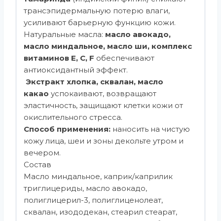
трансэпидермальную потерю влаги,
усиливают барьерную функцию кожи.
Натуральные масла:
масло авокадо,
масло миндальное, масло ши, комплекс
витаминов Е, С, F
обеспечивают
антиоксидантный эффект.
Экстракт хлопка, сквалан, масло
какао
успокаивают, возвращают
эластичность, защищают клетки кожи от
окислительного стресса.
Способ применения:
наносить на чистую
кожу лица, шеи и зоны декольте утром и
вечером.
Состав
Масло миндальное, каприк/каприлик
триглицериды, масло авокадо,
полиглицерил-3, полиглиценолеат,
сквалан, изододекан, стеарил стеарат,