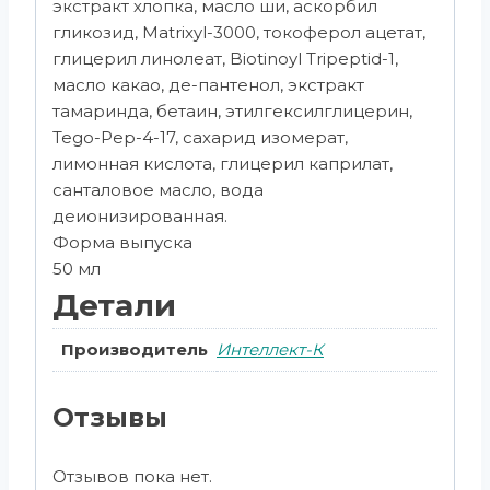
экстракт хлопка, масло ши, аскорбил
гликозид, Matrixyl-3000, токоферол ацетат,
глицерил линолеат, Biotinoyl Tripeptid-1,
масло какао, де-пантенол, экстракт
тамаринда, бетаин, этилгексилглицерин,
Tego-Pep-4-17, сахарид изомерат,
лимонная кислота, глицерил каприлат,
санталовое масло, вода
деионизированная.
Форма выпуска
50 мл
Детали
Производитель
Интеллект-К
Отзывы
Отзывов пока нет.