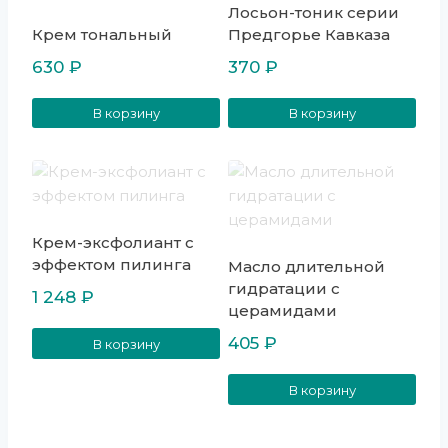
Лосьон-тоник серии
Крем тональный
Предгорье Кавказа
630
₽
370
₽
В корзину
В корзину
Крем-эксфолиант с
эффектом пилинга
Масло длительной
гидратации с
1 248
₽
церамидами
405
₽
В корзину
В корзину