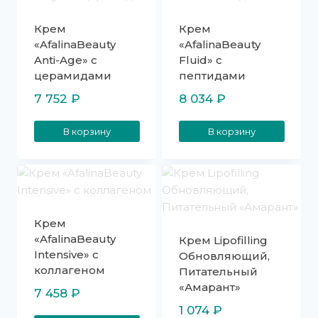
Крем
Крем
«AfalinaBeauty
«AfalinaBeauty
Anti-Age» с
Fluid» с
церамидами
пептидами
7 752
₽
8 034
₽
В корзину
В корзину
Крем
«AfalinaBeauty
Крем Lipofilling
Intensive» с
Обновляющий,
коллагеном
Питательный
«Амарант»
7 458
₽
1 074
₽