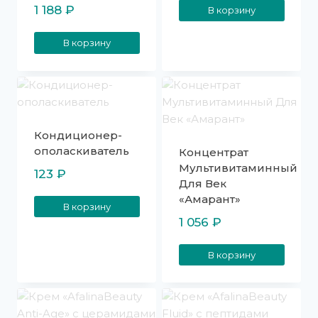
из 5
1 188
₽
В корзину
В корзину
Кондиционер-
ополаскиватель
Концентрат
Мультивитаминный
123
₽
Для Век
«Амарант»
В корзину
1 056
₽
В корзину