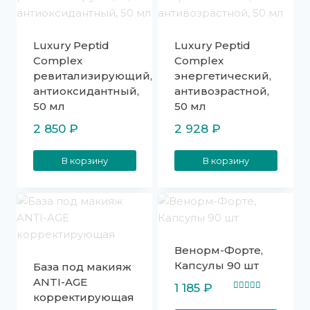
Luxury Peptid
Luxury Peptid
Complex
Complex
ревитализирующий,
энергетический,
антиоксидантный,
антивозрастной,
50 мл
50 мл
2 850
₽
2 928
₽
В корзину
В корзину
Венорм-Форте,
Капсулы 90 шт
База под макияж
ANTI-AGE
1 185
₽
корректирующая
Оценка
5.00