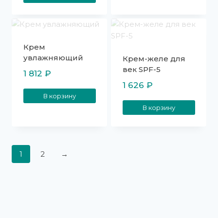
Крем
увлажняющий
Крем-желе для
век SPF-5
1 812
₽
1 626
₽
В корзину
В корзину
1
2
→