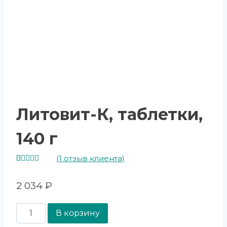
Литовит-К, таблетки,
140 г
(
1
отзыв клиента)
Рейтинг
1
5.00
из 5
2 034
₽
на основе
опроса
пользователя
В корзину