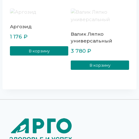
Аргозид
Валик Ляпко
1 176
₽
универсальный
3 780
₽
В корзину
В корзину